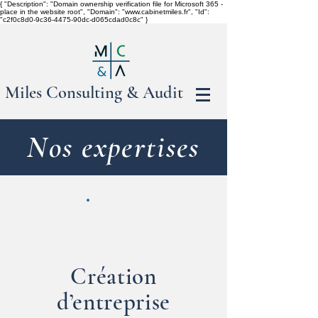
{ "Description": "Domain ownership verification file for Microsoft 365 -
place in the website root", "Domain": "www.cabinetmiles.fr", "Id":
"c2f0c8d0-9c36-4475-90dc-d065cdad0c8c" }
Miles Consulting & Audit
Nos expertises
Création
d’entreprise